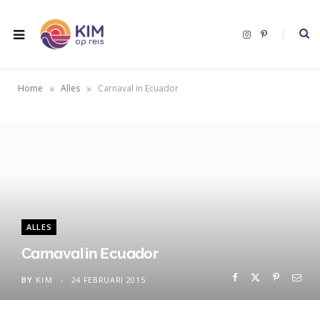
I
P
n
i
s
n
t
t
a
e
g
r
»
»
Home
Alles
Carnaval in Ecuador
r
e
a
s
m
t
ALLES
Carnaval in Ecuador
BY
KIM
24 FEBRUARI 2015