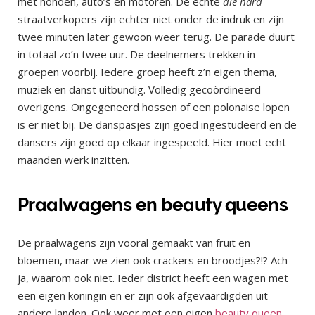
met honden, auto’s en motoren. De echte
die hard
straatverkopers zijn echter niet onder de indruk en zijn
twee minuten later gewoon weer terug. De parade duurt
in totaal zo’n twee uur. De deelnemers trekken in
groepen voorbij. Iedere groep heeft z’n eigen thema,
muziek en danst uitbundig. Volledig gecoördineerd
overigens. Ongegeneerd hossen of een polonaise lopen
is er niet bij. De danspasjes zijn goed ingestudeerd en de
dansers zijn goed op elkaar ingespeeld. Hier moet echt
maanden werk inzitten.
Praalwagens en beauty queens
De praalwagens zijn vooral gemaakt van fruit en
bloemen, maar we zien ook crackers en broodjes?!? Ach
ja, waarom ook niet. Ieder district heeft een wagen met
een eigen koningin en er zijn ook afgevaardigden uit
andere landen. Ook weer met een eigen
beauty queen