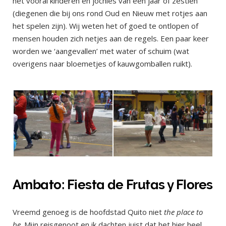
het vooral kinderen en jochies van een jaar of zestien
(diegenen die bij ons rond Oud en Nieuw met rotjes aan
het spelen zijn). Wij weten het of goed te ontlopen of
mensen houden zich netjes aan de regels. Een paar keer
worden we ‘aangevallen’ met water of schuim (wat
overigens naar bloemetjes of kauwgomballen ruikt).
Ambato: Fiesta de Frutas y Flores
Vreemd genoeg is de hoofdstad Quito niet
the place to
be
. Mijn reisgenoot en ik dachten juist dat het hier heel