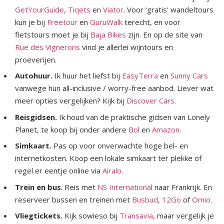
GetYourGuide
,
Tiqets
en
Viator
. Voor ‘gratis’ wandeltours
kun je bij
Freetour
en
GuruWalk
terecht, en voor
fietstours moet je bij
Baja Bikes
zijn. En op de site van
Rue des Vignerons
vind je allerlei wijntours en
proeverijen.
Autohuur.
Ik huur het liefst bij
EasyTerra
en
Sunny Cars
vanwege hun all-inclusive / worry-free aanbod. Liever wat
meer opties vergelijken? Kijk bij
Discover Cars
.
Reisgidsen.
Ik houd van de praktische gidsen van Lonely
Planet, te koop bij onder andere
Bol
en
Amazon
.
Simkaart.
Pas op voor onverwachte hoge bel- en
internetkosten. Koop een lokale simkaart ter plekke of
regel er eentje online via
Airalo
.
Trein
en bus
. Reis met
NS International
naar Frankrijk. En
reserveer bussen en treinen met
Busbud
,
12Go
of
Omio
.
Vliegtickets.
Kijk sowieso bij
Transavia
, maar vergelijk je