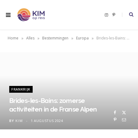
I
P
n
i
s
n
t
t
a
e
g
r
»
»
»
»
Home
Alles
Bestemmingen
Europa
Brides-les-Bains: zomerse activiteiten in de Franse Alpen
r
e
a
s
m
t
FRANKRIJK
Brides-les-Bains: zomerse
activiteiten in de Franse Alpen
BY
KIM
1 AUGUSTUS 2024