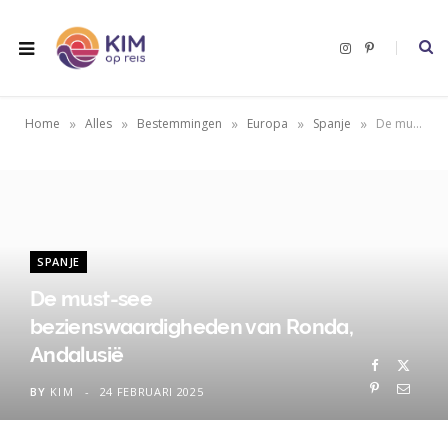
I
P
n
i
s
n
t
t
a
e
g
r
»
»
»
»
»
Home
Alles
Bestemmingen
Europa
Spanje
De must-see bezienswaardigheden van Ronda, Andalusië
r
e
a
s
m
t
SPANJE
De must-see
bezienswaardigheden van Ronda,
Andalusië
BY
KIM
24 FEBRUARI 2025