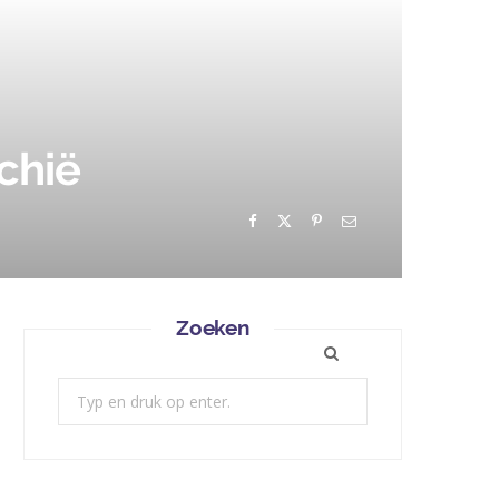
echië
Zoeken
Zoek: