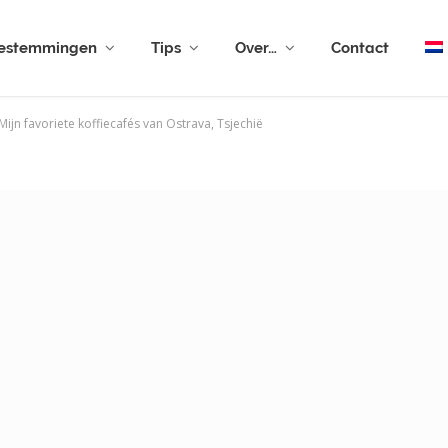
estemmingen
Tips
Over…
Contact
Mijn favoriete koffiecafés van Ostrava, Tsjechië