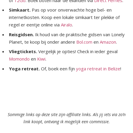
of
12Go
. Boek boten naar de eilanden via
Direct Ferries
.
Simkaart.
Pas op voor onverwachte hoge bel- en
internetkosten. Koop een lokale simkaart ter plekke of
regel er eentje online via
Airalo
.
Reisgidsen.
Ik houd van de praktische gidsen van Lonely
Planet, te koop bij onder andere
Bol.com
en
Amazon
.
Vliegtickets.
Vergelijk je opties! Check in ieder geval
Momondo
en
Kiwi
.
Yoga retreat.
Of, boek een fijn
yoga retreat in Belize
!
Sommige links op deze site zijn affiliate links. Als jij iets via zo’n
link koopt, ontvang ik mogelijk een commissie.