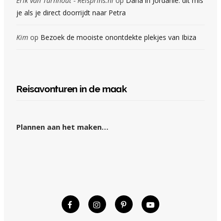
Erik van Turnhout - Reisprins.nl
op
Dana in Jordanië: dit mis
je als je direct doorrijdt naar Petra
Kim
op
Bezoek de mooiste onontdekte plekjes van Ibiza
Reisavonturen in de maak
Plannen aan het maken…