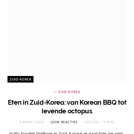
ZUID-KOREA
in
ZUID-KOREA
Eten in Zuid-Korea: van Korean BBQ tot
levende octopus
9 MAART 2026
GEEN REACTIES
LEESTIJD: 11 MIN.
Hallo foodie! Welkom in Zuid-Korea! Je gaat hier ge-niet-