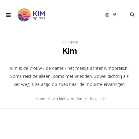
I
P
n
i
s
n
t
t
a
e
g
r
r
e
SCHRIJVER
a
s
m
t
Kim
Kim is de vrouw / de dame / het meisje achter Kimopreis.nl.
Soms reist ze alleen, soms met vrienden. Zowel dichtbij als
ver weg is ze altijd op zoek naar de mooiste ervaringen.
»
»
Home
Archief voor Kim
Pagina 2