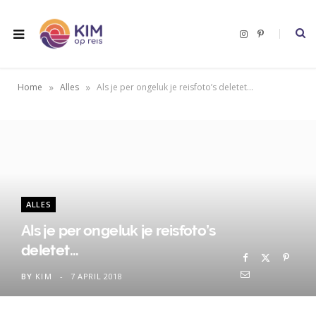
I
P
n
i
s
n
t
t
a
e
g
r
»
»
Home
Alles
Als je per ongeluk je reisfoto’s deletet…
r
e
a
s
m
t
ALLES
Als je per ongeluk je reisfoto’s
deletet…
BY
KIM
7 APRIL 2018