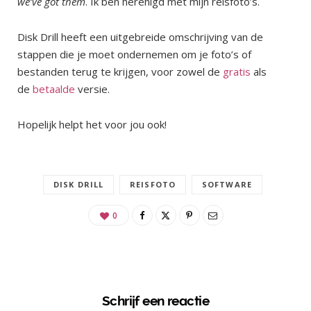
we’ve got them
. Ik ben herenigd met mijn reisfoto’s.
Disk Drill heeft een uitgebreide omschrijving van de
stappen die je moet ondernemen om je foto’s of
bestanden terug te krijgen, voor zowel de
gratis
als
de
betaalde
versie.
Hopelijk helpt het voor jou ook!
DISK DRILL
REISFOTO
SOFTWARE
0
Schrijf een reactie