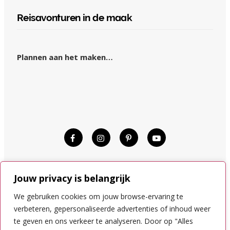
Reisavonturen in de maak
Plannen aan het maken…
© KIM OP REIS 2015–2024.
Jouw privacy is belangrijk
DISCLAIMER
COOKIES
We gebruiken cookies om jouw browse-ervaring te
PRIVACYVOORWAARDEN
verbeteren, gepersonaliseerde advertenties of inhoud weer
te geven en ons verkeer te analyseren. Door op "Alles