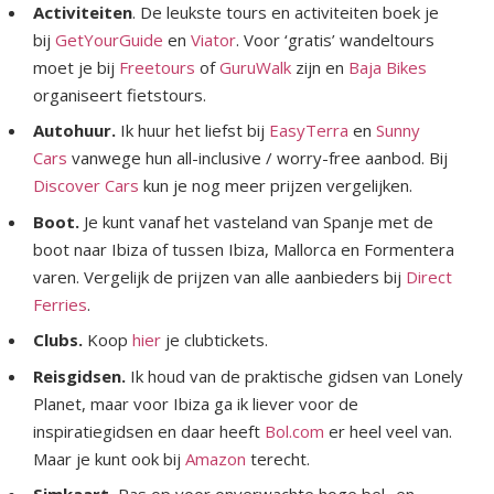
Activiteiten
. De leukste tours en activiteiten boek je
bij
GetYourGuide
en
Viator
. Voor ‘gratis’ wandeltours
moet je bij
Freetours
of
GuruWalk
zijn en
Baja Bikes
organiseert fietstours.
Autohuur.
Ik huur het liefst bij
EasyTerra
en
Sunny
Cars
vanwege hun all-inclusive / worry-free aanbod. Bij
Discover Cars
kun je nog meer prijzen vergelijken.
Boot.
Je kunt vanaf het vasteland van Spanje met de
boot naar Ibiza of tussen Ibiza, Mallorca en Formentera
varen. Vergelijk de prijzen van alle aanbieders bij
Direct
Ferries
.
Clubs.
Koop
hier
je clubtickets.
Reisgidsen.
Ik houd van de praktische gidsen van Lonely
Planet, maar voor Ibiza ga ik liever voor de
inspiratiegidsen en daar heeft
Bol.com
er heel veel van.
Maar je kunt ook bij
Amazon
terecht.