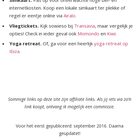
Simkaart.
Pas op voor onverwachte hoge bel- en
internetkosten. Koop een lokale simkaart ter plekke of
regel er eentje online via
Airalo
.
Vliegtickets.
Kijk sowieso bij
Transavia
, maar vergelijk je
opties! Check in ieder geval ook
Momondo
en
Kiwi
.
Yoga retreat.
Of, ga voor een heerlijk
yoga retreat op
Ibiza
.
Sommige links op deze site zijn affiliate links. Als jij iets via zo’n
link koopt, ontvang ik mogelijk een commissie.
Voor het eerst gepubliceerd: september 2016. Daarna
geüpdatet!